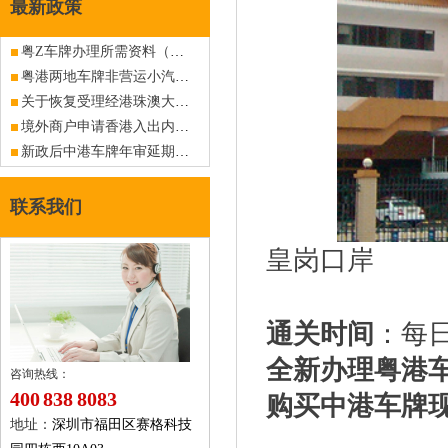
最新政策
粤Z车牌办理所需资料（深圳报税区企业）（旧政策已作废，仅供查阅）
粤港两地车牌非营运小汽车免加签通行港珠澳大桥将试行，计划分两阶段实施
关于恢复受理经港珠澳大桥口岸入出香港的内地商务车辆指标（FV车牌）申请的公告
境外商户申请香港入出内地商务车深港粤Z车牌指标
新政后中港车牌年审延期相关
联系我们
皇岗口岸
通关时间
：每日
全新办理粤港
咨询热线：
400 838 8083
购买中港车牌
地址：
深圳市福田区赛格科技