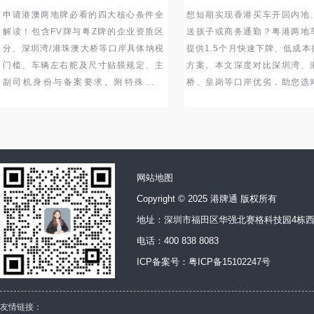
申请港澳两地牌必看的四大核心条件全
想短期实现香港买车开回内地
解读！包含FV牌与粤Z牌的企业资质区
送孩子或商务通勤？粤港两地
分、深圳湾/港珠澳大桥等口岸具体纳税
提供1.5个月快速下牌、低成本
门槛、车辆左右舵及尺寸贴膜规定、主
方案。本文深度对比深圳湾、
副司机身份与备案要求。附特殊通道
桥、皇岗等口岸优劣，助您选
（高新/人才/捐赠）详解，助你快速评估
省时省心。灵活租期+专业口岸
自身是否具备申请资格！…
跨境出行不再是难题。立即了
节，开启高效双城生活。…
网站地图
Copyright © 2025 港牌通 版权所有
地址：深圳市福田区华强北赛格科技园4栋西
电话：400 838 8083
ICP备案号：
粤ICP备15102247号
友情链接：