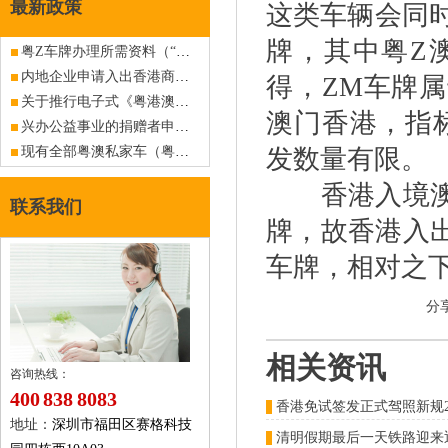
最新政策
这类车辆会同
牌，其中粤Z
粤Z车牌办理所需资料（“三来一补”企业）（旧政策已作废，仅供查阅）
内地企业申请入出香港商务车深港FV车牌指标
得，ZM车牌
关于推行电子式《粤港澳机动车往来及驾驶人批准通知书》的公告
澳门香港，指
兴办公益事业的捐赠者申请香港入出内地商务车深港粤Z车牌指标
现有全部粤澳私家车（粤Z澳车牌）可申请加签通行港珠澳大桥
发数量有限。
香港入境澳门
联系我们
牌，故香港入
车牌，相对之
分
相关资讯
咨询热线：
400 838 8083
地址：
深圳市福田区赛格科技