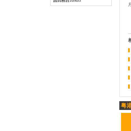
园四栋西10A03
粤