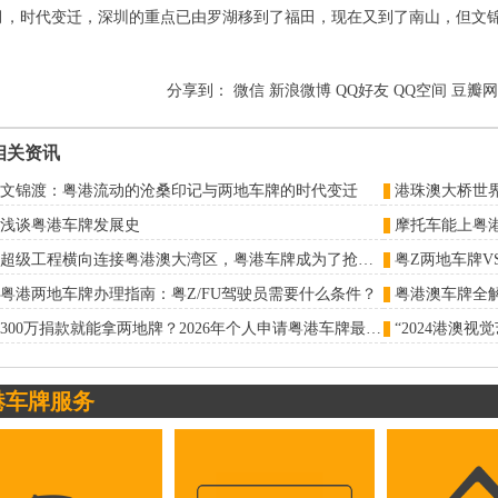
月，时代变迁，深圳的重点已由罗湖移到了福田，现在又到了南山，但文锦
分享到：
微信
新浪微博
QQ好友
QQ空间
豆瓣网
相关资讯
文锦渡：粤港流动的沧桑印记与两地车牌的时代变迁
浅谈粤港车牌发展史
摩托车能上粤
超级工程横向连接粤港澳大湾区，粤港车牌成为了抢占粤港澳大湾区经济优势的关键
粤港两地车牌办理指南：粤Z/FU驾驶员需要什么条件？
300万捐款就能拿两地牌？2026年个人申请粤港车牌最新门槛全解析
港车牌服务