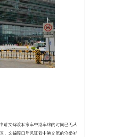
申请文锦渡私家车中港车牌的时间已无从
湖区，文锦渡口岸见证着中港交流的沧桑岁