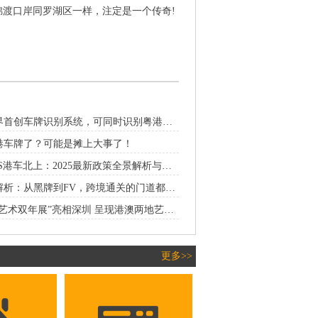
渡口岸同罗湖区一样，注定是一个传奇!
港珠澳大桥世界首创车牌识别系统，可同时识别粤港澳三地车牌
港车牌了？可能是摊上大事了！
粤Z两地车牌VS港车北上：2025最新政策全景解析与精准选择策略
粤港澳车牌全解析：从黑牌到FV，跨境通关的门道都在这了
“2024港澳视觉艺术双年展”亮相深圳 呈现港澳两地艺术精华
更多>>