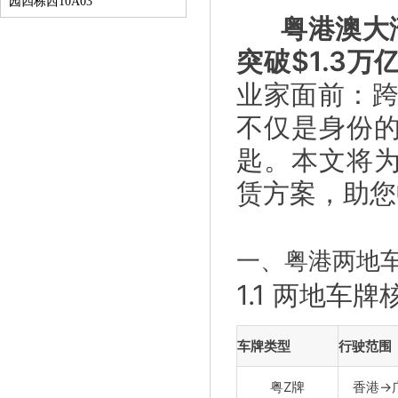
园四栋西10A03
粤港澳大湾
突破$1.3万
业家面前：跨
不仅是身份
匙。本文将
赁方案，助您
一、粤港两地
1.1 两地车
车牌类型
行驶范围
粤Z牌
香港→