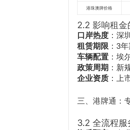
港珠澳牌
价格
2.2 影响租
口岸热度
：深
租赁期限
：3年
车辆配置
：埃
政策周期
：新
企业资质
：上
三、港牌通：
3.2 全流程