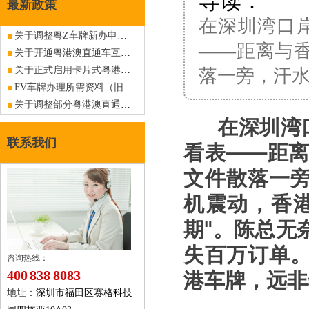
导读：
最新政策
在深圳湾口
关于调整粤Z车牌新办申请资料（港澳入境私人小汽车）的公告
——距离与香
关于开通粤港澳直通车互联网网上延期业务的公告
关于正式启用卡片式粤港澳机动车往来及驾驶人驾车批准通知书（电子批文）的公告
落一旁，汗
FV车牌办理所需资料（旧政已作废，仅供查阅）
关于调整部分粤港澳直通车业务办理程序的公告
在深圳湾口
联系我们
看表——距离
文件散落一
机震动，香
期"。陈总无
失百万订单
咨询热线：
港车牌，远非
400 838 8083
地址：
深圳市福田区赛格科技