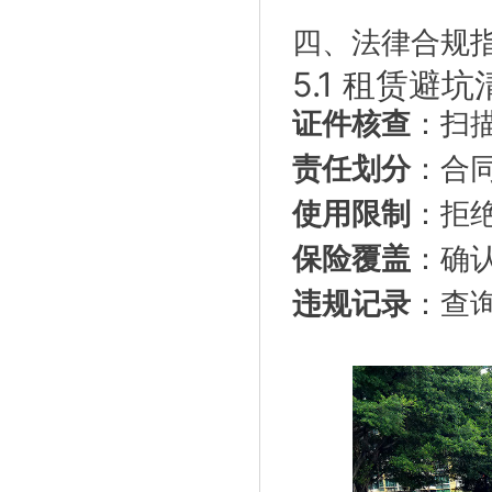
四、法律合规
5.1 租赁避坑
证件核查
：扫
责任划分
：合
使用限制
：拒
保险覆盖
：确
违规记录
：查