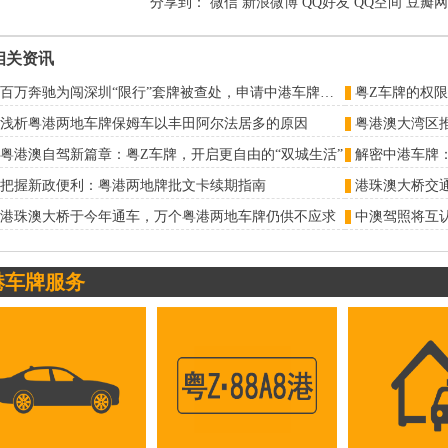
分享到：
微信
新浪微博
QQ好友
QQ空间
豆瓣网
相关资讯
百万奔驰为闯深圳“限行”套牌被查处，申请中港车牌可免受“限行”困扰！
粤Z车牌的权
浅析粤港两地车牌保姆车以丰田阿尔法居多的原因
粤港澳自驾新篇章：粤Z车牌，开启更自由的“双城生活”
解密中港车牌
把握新政便利：粤港两地牌批文卡续期指南
港珠澳大桥于今年通车，万个粤港两地车牌仍供不应求
中澳驾照将互
港车牌服务