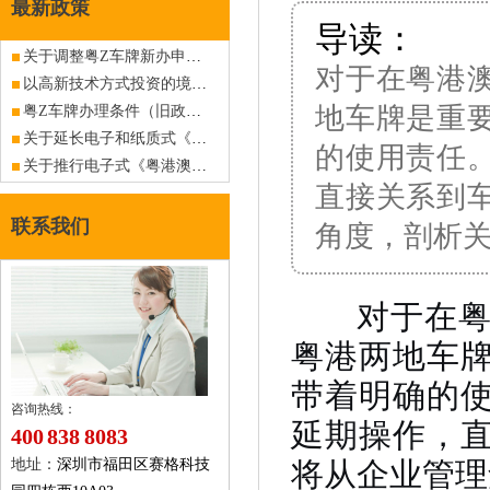
最新政策
导读：
关于调整粤Z车牌新办申请资料（港澳入境私人小汽车）的公告
对于在粤港
以高新技术方式投资的境外商户申请香港入出内地商务车深港粤Z车牌指标
地车牌是重
粤Z车牌办理条件（旧政策已作废，仅供查阅）
关于延长电子和纸质式《粤港澳机动车往来及驾驶人批准通知书》并行使用期限的公告
的使用责任
关于推行电子式《粤港澳机动车往来及驾驶人批准通知书》的公告
直接关系到
联系我们
角度，剖析
对于在粤港
粤港两地车
带着明确的
咨询热线：
延期操作，
400 838 8083
将从企业管理
地址：
深圳市福田区赛格科技