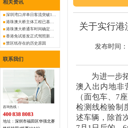
相关资讯
深圳湾口岸单日客流突破19.7万 创开通十六年来新高
港珠澳大桥主体工程已基本具备通车条件，但元旦通车消息并不属实
关于实行港
港珠澳大桥通车时间确定，粤港车牌商务车可从大桥通关往返珠海与香港!
香港免试签发正式驾照新规2026年1月实施：全面推行电子即日筹服务
禁区纸存在的历史原因
发布时间：20
联系我们
为进一步拓宽
澳入出内地非
（面包车、7
检测线检验制
咨询热线：
400 838 8083
述车辆，除首次
地址：
深圳市福田区华强北赛
7月1日后的，