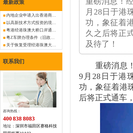
重磅消息！经
最新政策
月28日于港
内地企业申请入出香港商务车深港FV车牌指标
功，象征着
以高新技术方式投资的境外商户申请香港入出内地商务车深港粤Z车牌指标
粤港经港珠澳大桥口岸通行入境商务车辆备案（粤Z车牌备案）指引
久之后将正
粤Z车牌办理条件（旧政策已作废，仅供查阅）
及待了！
关于恢复受理经港珠澳大桥口岸入出香港的内地商务车辆指标（FV车牌）申请的公告
联系我们
重磅消息！经
9月28日于
功，象征着港
后将正式通车
咨询热线：
400 838 8083
地址：
深圳市福田区赛格科技