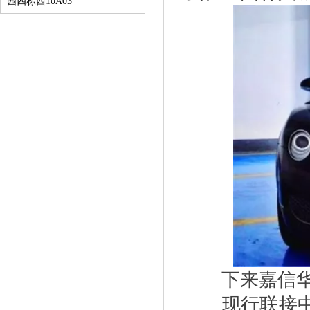
园四栋西10A03
下来嘉信华
现行联接中港