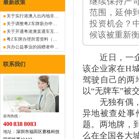
继续保持严
最新政策
范围，延伸
关于实行港澳入出内地非营运客车6年内免检政策的公告
投资机会？
关于调整粤Z车牌新办申请资料（港澳入境私人小汽车）的公告
关于开通粤港澳直通车互联网网上延期业务的公告
候该被重新
粤Z车牌办理所需资料（深圳报税区企业）（旧政策已作废，仅供查阅）
兴办公益事业的捐赠者申请香港入出内地商务车深港粤Z车牌指标
近日，一企业
联系我们
该企业家在H
驾驶自己的两
以“无牌车”被
无独有偶，内
异地被查处事
咨询热线：
题。两地牌，
400 838 8083
地址：
深圳市福田区赛格科技
么在全国各大