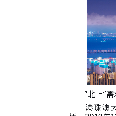
“北上”需
港珠澳大桥