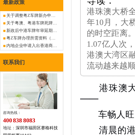
导读：
最新政策
港珠澳大桥全
关于调整粤Z车牌新办申请资料（港澳入境私人小汽车）的公告
年10月，大
关于粤澳、粤港车牌死牌复活进一步放宽的公告
新政后中港车牌年审延期相关
的时空距离。
粤Z车牌办理所需资料（外商投资企业）（旧政策已作废，仅供查阅）
1.07亿人
内地企业申请入出香港商务车深港FV车牌指标
港澳大湾区
联系我们
流动越来越
港珠澳大桥
——
车畅人旺，
咨询热线：
400 838 8083
清晨的港珠
地址：
深圳市福田区赛格科技