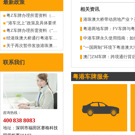
最新政策
相关资讯
粤Z车牌办理所需资料（捐赠兴办公益事业者）（旧政策已作废，仅供查阅）
港珠澳大桥带动房地产业？
“港车北上”政策及具体要求
粤港两地车牌：FV车牌与
粤Z车牌办理所需资料（“三来一补”企业）（旧政策已作废，仅供查阅）
经港珠澳大桥通行粤港车牌车辆海关备案过渡期海关备案方法
中港车牌永久使用指南：如
关于再次暂停发放港珠澳大桥口岸内地入出香港商务车指标（FV车牌）的公告
澳门ZM车牌：跨境通行背
联系我们
粤港车牌服务
咨询热线：
400 838 8083
地址：
深圳市福田区赛格科技