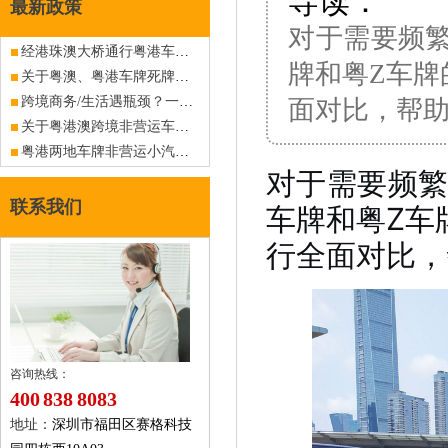
导读：
最新政策
​对于需要频
经港珠澳大桥通行粤港车牌车辆海关备案过渡期海关备案方法
牌和粤Z车牌
关于粤澳、粤港车牌死牌复活进一步放宽的公告
跨境商务/生活遇瓶颈？一张两地车牌如何解决您的通关烦恼（附各口岸实况）
面对比，帮
关于粤港澳跨境非营运车牌新政策实施时间的解释
粤港两地车牌非营运小汽车免加签通行港珠澳大桥将试行，计划分两阶段实施
对于需要频繁
联系我们
车牌和粤Z车
行全面对比，
咨询热线：
400 838 8083
地址：
深圳市福田区赛格科技