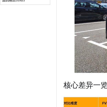
园四栋西10A03
核心差异一
对比维度
F