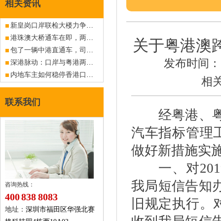
相关资讯
新皇岗口岸联检大楼力争今年底基本完成建设
港珠澳大桥通车在即，两地通关常见问题汇总
关于粤港澳
包了一辆中港直通车，司机说起了他所认知的粤港车牌潜规则
发布时间：20
深港脉动：口岸与粤港两地车牌编织的双城故事
内地车主如何稳停香港口岸停车场？实地踩点攻略来了
相
联系我们
经粤港、粤澳
汽车指标管理工
做好新措施实
一、对201
我局短信告知
咨询热线：
400 838 8083
旧规定执行。对
地址：
深圳市福田区华强北赛