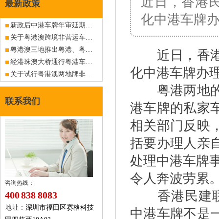
近日，香港
最新政策
化中港车牌
新政后中港车牌年审延期相关
关于粤港澳跨境非营运车牌新政策实施时间的解释
粤港澳三地推出粤港、粤澳跨境非营运车牌管理新措施
近日，香港民
经港珠澳大桥通行粤港车牌车辆海关备案过渡期海关备案方法
化中港车牌办
关于试行粤港澳两地牌非营运车辆指标网上办理换车业务的通告
粤港两地的经
联系我们
港车牌的私家
相关部门反映
括要办理人亲
处理中港车牌
令人奔波劳累
咨询热线：
香港民建联发
400 838 8083
地址：
深圳市福田区赛格科技
中港车牌不是